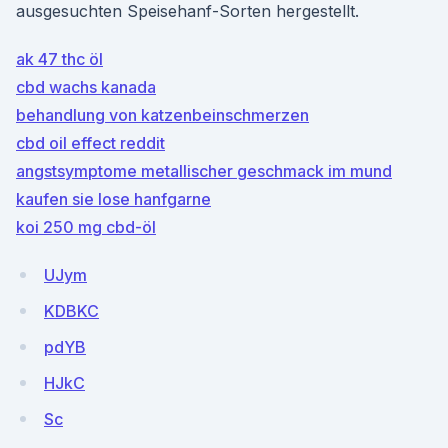
ausgesuchten Speisehanf-Sorten hergestellt.
ak 47 thc öl
cbd wachs kanada
behandlung von katzenbeinschmerzen
cbd oil effect reddit
angstsymptome metallischer geschmack im mund
kaufen sie lose hanfgarne
koi 250 mg cbd-öl
UJym
KDBKC
pdYB
HJkC
Sc