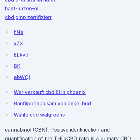
hanf-unzen-öl
cbd gmp zertifiziert
hNe
xZX
ELkvd
BK
ebWQj
Wer verkauft cbd öl in phoenix
Hanflippenbalsam von onkel bud
Wähle cbd walgreens
cannabinol (CBN). Positive identification and
quantification of the THC/CBD ratio is a primary CBD