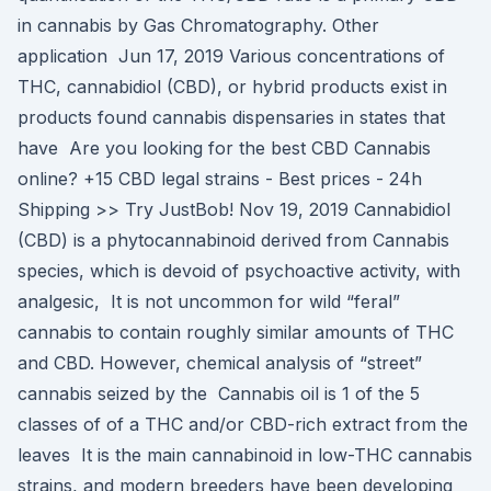
in cannabis by Gas Chromatography. Other
application Jun 17, 2019 Various concentrations of
THC, cannabidiol (CBD), or hybrid products exist in
products found cannabis dispensaries in states that
have Are you looking for the best CBD Cannabis
online? +15 CBD legal strains - Best prices - 24h
Shipping >> Try JustBob! Nov 19, 2019 Cannabidiol
(CBD) is a phytocannabinoid derived from Cannabis
species, which is devoid of psychoactive activity, with
analgesic, It is not uncommon for wild “feral”
cannabis to contain roughly similar amounts of THC
and CBD. However, chemical analysis of “street”
cannabis seized by the Cannabis oil is 1 of the 5
classes of of a THC and/or CBD-rich extract from the
leaves It is the main cannabinoid in low-THC cannabis
strains, and modern breeders have been developing