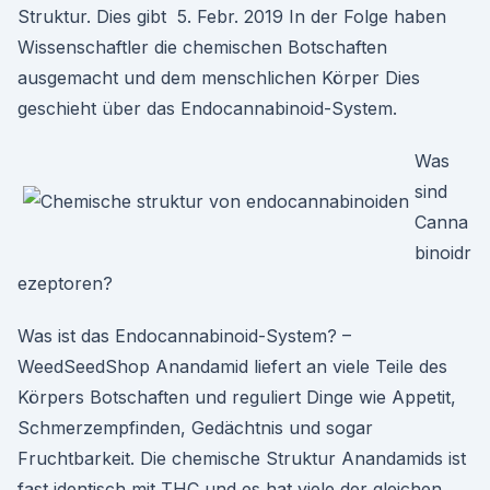
Struktur. Dies gibt 5. Febr. 2019 In der Folge haben
Wissenschaftler die chemischen Botschaften
ausgemacht und dem menschlichen Körper Dies
geschieht über das Endocannabinoid-System.
Was
sind
Canna
binoidr
ezeptoren?
Was ist das Endocannabinoid-System? –
WeedSeedShop Anandamid liefert an viele Teile des
Körpers Botschaften und reguliert Dinge wie Appetit,
Schmerzempfinden, Gedächtnis und sogar
Fruchtbarkeit. Die chemische Struktur Anandamids ist
fast identisch mit THC und es hat viele der gleichen